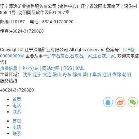
辽宁濠逸矿业销售服务有公司 (销售中心) 辽宁省沈阳市浑南区上深沟村
858-1号 沈阳国际软件园B01 207室
邮编:110167 电话:+8624-31720020
传真:+8624-31720020
Copyright © 辽宁濠逸矿业有限公司 All rights reserved 备案号：
ICP备
00000000号
主要从事于
辽宁石灰石
,
石灰石厂家
,
生石灰厂家
, 欢迎来电咨
询！
热推信息
|
企业分站
|
网站地图
|
RSS
|
XML
主营区域：
沈阳
辽宁
大连
鞍山
丹东
锦州
营口
阜新
辽阳
盘锦
朝阳
服务热线
+8624-31720020
首页
电话
联系
首页
电话
联系