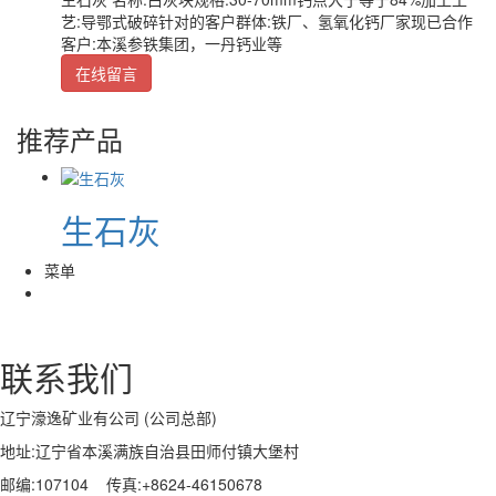
艺:导鄂式破碎针对的客户群体:铁厂、氢氧化钙厂家现已合作
客户:本溪参铁集团，一丹钙业等
在线留言
推荐产品
生石灰
菜单
联系我们
辽宁濠逸矿业有公司 (公司总部)
地址:辽宁省本溪满族自治县田师付镇大堡村
邮编:107104 传真:+8624-46150678