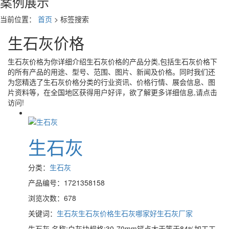
案例展示
当前位置：
首页
> 标签搜索
生石灰价格
生石灰价格
为你详细介绍
生石灰价格
的产品分类,包括
生石灰价格
下
的所有产品的用途、型号、范围、图片、新闻及价格。同时我们还
为您精选了
生石灰价格
分类的行业资讯、价格行情、展会信息、图
片资料等，在全国地区获得用户好评，欲了解更多详细信息,请点击
访问!
生石灰
分类：
生石灰
产品编号：1721358158
浏览次数：678
关键词：
生石灰
生石灰价格
生石灰哪家好
生石灰厂家
生石灰 名称:白灰块规格:30-70mm钙点大于等于84%加工工