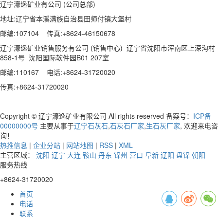
辽宁濠逸矿业有公司 (公司总部)
地址:辽宁省本溪满族自治县田师付镇大堡村
邮编:107104 传真:+8624-46150678
辽宁濠逸矿业销售服务有公司 (销售中心) 辽宁省沈阳市浑南区上深沟村
858-1号 沈阳国际软件园B01 207室
邮编:110167 电话:+8624-31720020
传真:+8624-31720020
Copyright © 辽宁濠逸矿业有限公司 All rights reserved 备案号：
ICP备
00000000号
主要从事于
辽宁石灰石
,
石灰石厂家
,
生石灰厂家
, 欢迎来电咨
询！
热推信息
|
企业分站
|
网站地图
|
RSS
|
XML
主营区域：
沈阳
辽宁
大连
鞍山
丹东
锦州
营口
阜新
辽阳
盘锦
朝阳
服务热线
+8624-31720020
首页
电话
联系